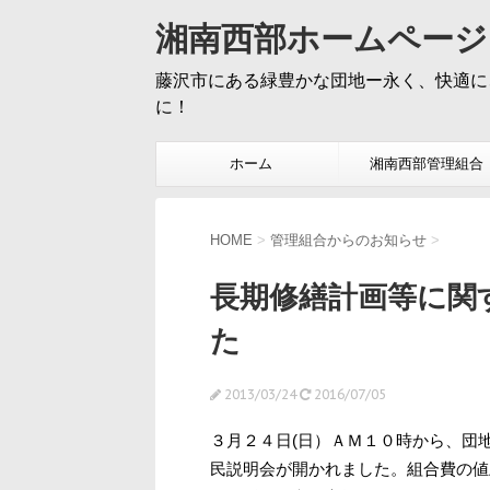
湘南西部ホームページ
藤沢市にある緑豊かな団地ー永く、快適に
に！
ホーム
湘南西部管理組合
HOME
>
管理組合からのお知らせ
>
長期修繕計画等に関
た
2013/03/24
2016/07/05
３月２４日(日）ＡＭ１０時から、団
民説明会が開かれました。組合費の値