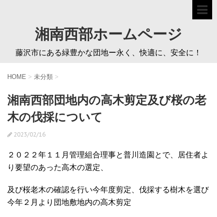
湘南西部ホームページ
藤沢市にある緑豊かな団地ー永く、快適に、安全に！
HOME
>
未分類
>
湘南西部団地内の高木剪定及び桜の老
木の伐採について
2023/02/16
２０２２年１１月管理組合理事と普川造園とで、居住者よ
り要望のあった高木の選定、
及び桜老木の確認を行い今年度剪定、伐採する樹木を選び
今年２月より団地敷地内の高木剪定