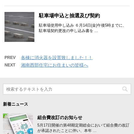
駐車場申込と抽選及び契約
駐車場使用申し込み ６月14日(金)午後5時までに、
駐車場契約更改の申し込み書を ...
PREV
各棟に消火器を設置致しました！！
NEXT
湘南西部住宅にお住まいの皆様へ
新着ニュース
組合費改訂のお知らせ
5月17日開催の第48期定期総会において組合費の改訂
が承認されたことに伴い、本年 ...