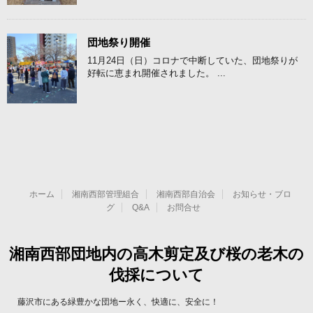
団地祭り開催
11月24日（日）コロナで中断していた、団地祭りが
好転に恵まれ開催されました。 ...
ホーム
湘南西部管理組合
湘南西部自治会
お知らせ・ブロ
グ
Q&A
お問合せ
湘南西部団地内の高木剪定及び桜の老木の
伐採について
藤沢市にある緑豊かな団地ー永く、快適に、安全に！