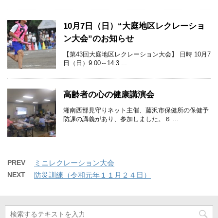
10月7日（日）“大庭地区レクレーショ
ン大会”のお知らせ
【第43回大庭地区レクレーション大会】 日時 10月7
日（日）9:00～14:3 ...
高齢者の心の健康講演会
湘南西部見守りネット主催、藤沢市保健所の保健予
防課の講義があり、参加しました。６ ...
PREV
ミニレクレーション大会
NEXT
防災訓練（令和元年１１月２４日）