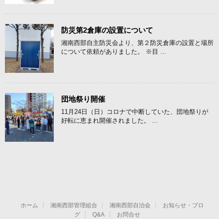
防災第2倉庫の設置について
湘南西部自主防災会より、第２防災倉庫の設置と場所
について依頼がありました。 ※目 ...
団地祭り開催
11月24日（日）コロナで中断していた、団地祭りが
好転に恵まれ開催されました。 ...
ホーム
湘南西部管理組合
湘南西部自治会
お知らせ・ブロ
グ
Q&A
お問合せ